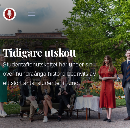
Tidigare utskott
Studentaftonutskottet har under sin
över hundraåriga historia bedrivits av
ett stort antal studenter i Lund.