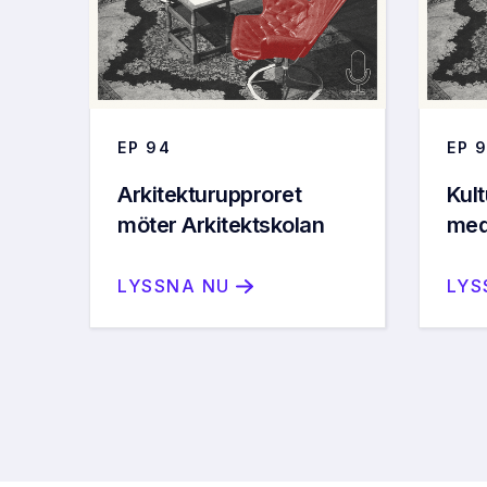
EP
94
EP
9
Arkitekturupproret
Kult
möter Arkitektskolan
med 
LYSSNA NU
LYS