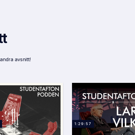
tt
 andra avsnitt!
1:29:57