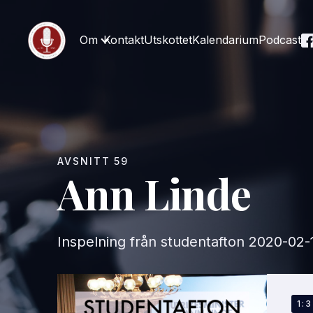
Om
Kontakt
Utskottet
Kalendarium
Podcast
AVSNITT
59
Ann Linde
Inspelning från studentafton
2020-02-
EP
1: