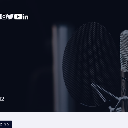
12
59
32:35