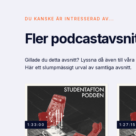
DU KANSKE ÄR INTRESSERAD AV...
Fler podcastavsni
Gillade du detta avsnitt? Lyssna då även till våra
Här ett slumpmässigt urval av samtliga avsnitt.
1:33:00
1:27:15