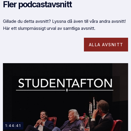
Fler podcastavsnitt
Gillade du detta avsnitt? Lyssna då även till våra andra avsnitt!
Här ett slumpmässigt urval av samtliga avsnitt.
ALLA AVSNITT
1:44:41