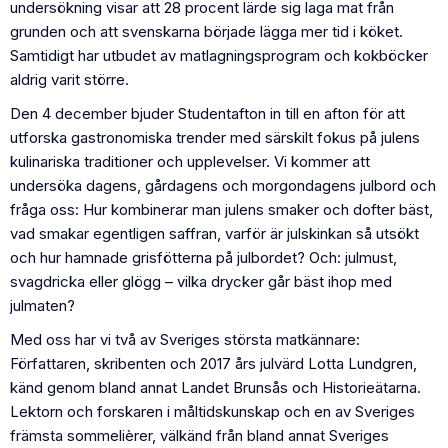
undersökning visar att ​​28 procent lärde sig laga mat från
grunden och att svenskarna började lägga mer tid i köket.
Samtidigt har utbudet av matlagningsprogram och kokböcker
aldrig varit större.
Den 4 december bjuder Studentafton in till en afton för att
utforska gastronomiska trender med särskilt fokus på julens
kulinariska traditioner och upplevelser. Vi kommer att
undersöka dagens, gårdagens och morgondagens julbord och
fråga oss: Hur kombinerar man julens smaker och dofter bäst,
vad smakar egentligen saffran, varför är julskinkan så utsökt
och hur hamnade grisfötterna på julbordet? Och: julmust,
svagdricka eller glögg – vilka drycker går bäst ihop med
julmaten?
Med oss har vi två av Sveriges största matkännare:
Författaren, skribenten och 2017 års julvärd Lotta Lundgren,
känd genom bland annat Landet Brunsås och Historieätarna.
Lektorn och forskaren i måltidskunskap och en av Sveriges
främsta sommelièrer, välkänd från bland annat Sveriges