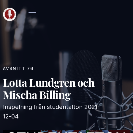
AVSNITT
76
Lotta Lundgren och
Mischa Billing
Inspelning från studentafton
2021-
12-04